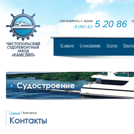
свяжитесь с нами
5 20 86
л
8 (843 42)
О заводе
Судостроение
Услуги
Проду
Судостроение
|
Главная
Контакты
Контакты