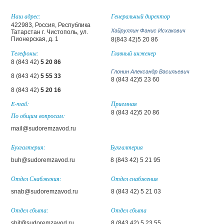
Наш адрес:
Генеральный директор
422983, Россия, Республика
Хайруллин Фанис Исхакович
Татарстан г. Чистополь, ул.
Пионерская, д. 1
8(843 42)5 20 86
Телефоны:
Главный инженер
8 (843 42)
5 20 86
Глонин Александр Васильевич
8 (843 42)
5 55 33
8 (843 42)5 23 60
8 (843 42)
5 20 16
E-mail:
Приемная
8 (843 42)5 20 86
По общим вопросам:
mail@sudoremzavod.ru
Бухгалтерия:
Бухгалтерия
buh@sudoremzavod.ru
8 (843 42) 5 21 95
Отдел Снабжения:
Отдел снабжения
snab@sudoremzavod.ru
8 (843 42) 5 21 03
Отдел сбыта:
Отдел сбыта
sbit@sudoremzavod.ru
8 (843 42) 5 23 55